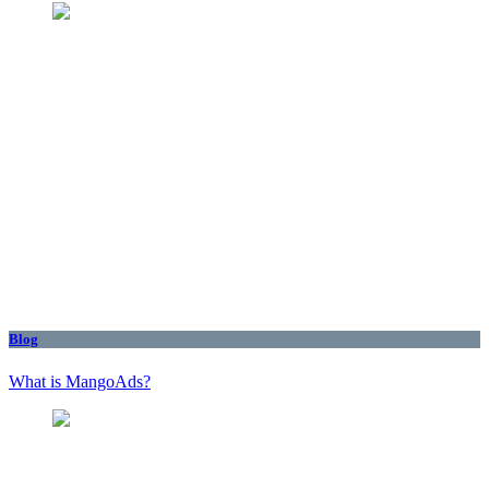
Blog
What is MangoAds?