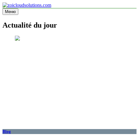
Перейти
к
Меню
zoicloudsolutions.com
содержимому
Actualité du jour
Blog