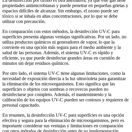
La desinfección por ozono es otra alternativa, ya que este gas tiene
propiedades antimicrobianas y puede penetrar en pequeñas grietas y
espacios difíciles de alcanzar. Sin embargo, el ozono puede ser
tóxico si se inhala en altas concentraciones, por lo que se debe
utilizar con precaución.
En comparación con estos métodos, la desinfección UV-C para
superficies presenta algunas ventajas significativas. Por un lado, no
utiliza productos químicos ni generadores de vapor, lo que la
convierte en una opción más segura para el medio ambiente y la
salud de las personas. Además, el sistema UV-C es rápido y
eficiente, ya que puede desinfectar grandes áreas en cuestión de
minutos sin dejar residuos químicos.
Por otro lado, el sistema UV-C tiene algunas limitaciones, como la
necesidad de exposición directa a la luz ultravioleta para garantizar
la eliminación de los microorganismos. Esto significa que las
superficies o objetos con sombras o recovecos pueden no
desinfectarse por completo. Además, el mantenimiento y la
calibración de los equipos UV-C pueden ser costosos y requieren de
personal capacitado.
En resumen, la desinfección UV-C para superficies es una opción
efectiva y segura para la eliminación de microorganismos, pero es
importante considerar sus ventajas y limitaciones en comparación
con otros métodos de desinfección antes de su implementación.