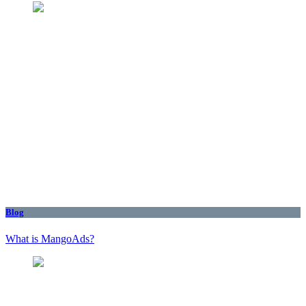
Blog
What is MangoAds?