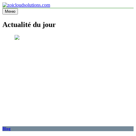
Перейти
к
Меню
zoicloudsolutions.com
содержимому
Actualité du jour
Blog