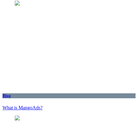
Blog
What is MangoAds?