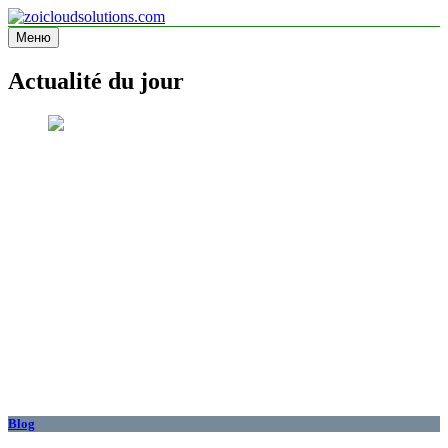
Перейти
к
Меню
zoicloudsolutions.com
содержимому
Actualité du jour
Blog