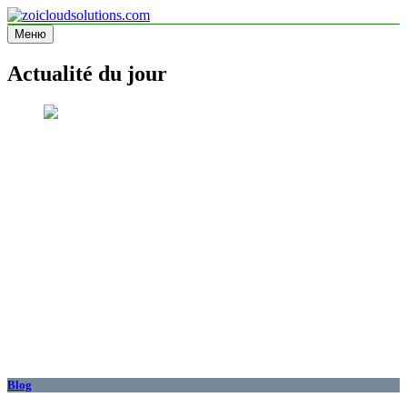
Перейти
к
Меню
zoicloudsolutions.com
содержимому
Actualité du jour
Blog