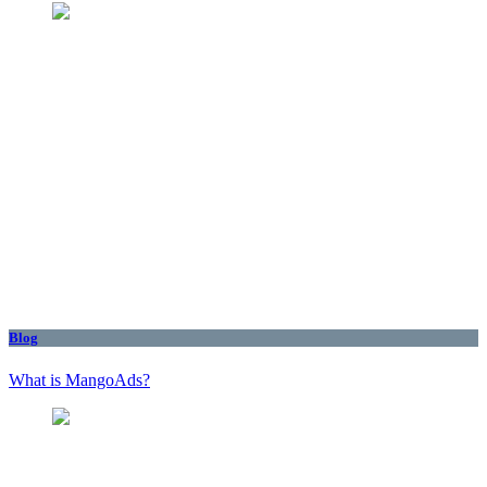
Blog
What is MangoAds?