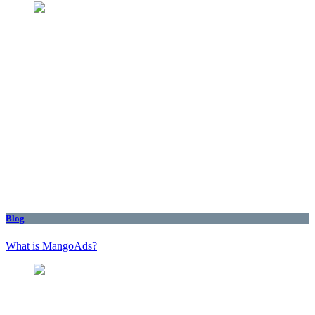
Blog
What is MangoAds?