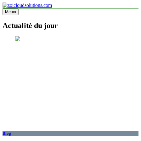
Перейти
к
Меню
zoicloudsolutions.com
содержимому
Actualité du jour
Blog