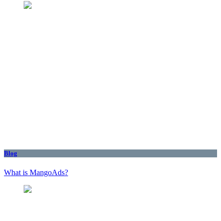
Blog
What is MangoAds?