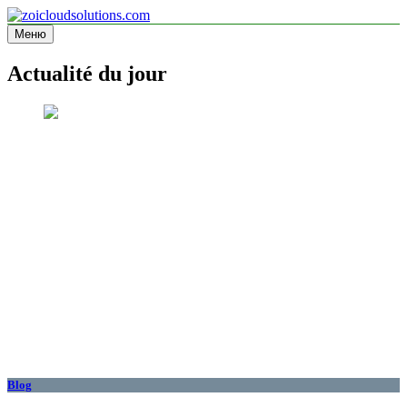
Перейти
к
Меню
zoicloudsolutions.com
содержимому
Actualité du jour
Blog