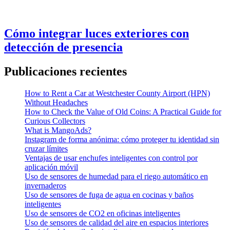
Cómo integrar luces exteriores con
detección de presencia
Publicaciones recientes
How to Rent a Car at Westchester County Airport (HPN)
Without Headaches
How to Check the Value of Old Coins: A Practical Guide for
Curious Collectors
What is MangoAds?
Instagram de forma anónima: cómo proteger tu identidad sin
cruzar límites
Ventajas de usar enchufes inteligentes con control por
aplicación móvil
Uso de sensores de humedad para el riego automático en
invernaderos
Uso de sensores de fuga de agua en cocinas y baños
inteligentes
Uso de sensores de CO2 en oficinas inteligentes
Uso de sensores de calidad del aire en espacios interiores