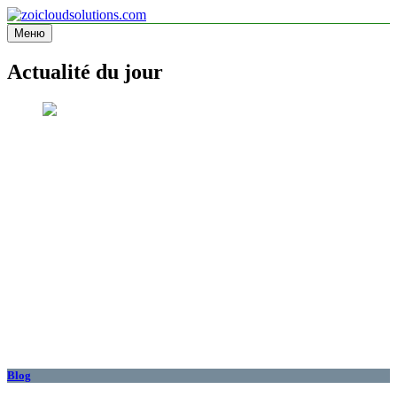
Перейти
к
Меню
zoicloudsolutions.com
содержимому
Actualité du jour
Blog