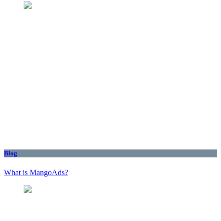
Blog
What is MangoAds?