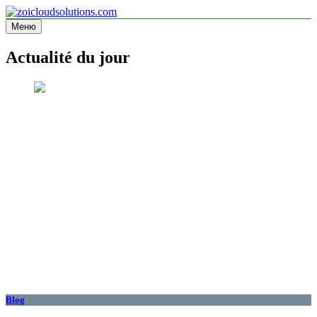
Перейти
к
Меню
zoicloudsolutions.com
содержимому
Actualité du jour
Blog