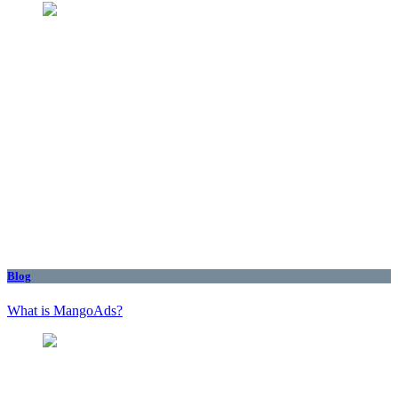
Blog
What is MangoAds?