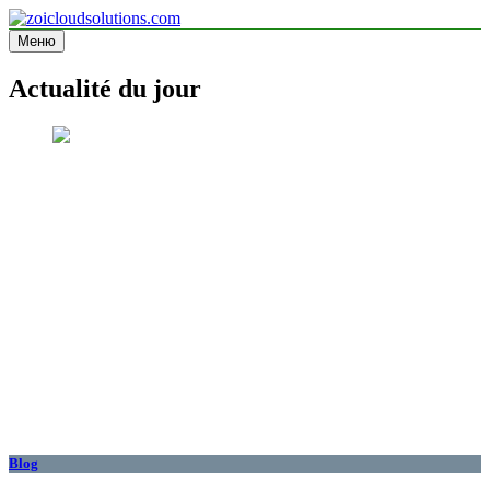
Перейти
к
Меню
zoicloudsolutions.com
содержимому
Actualité du jour
Blog