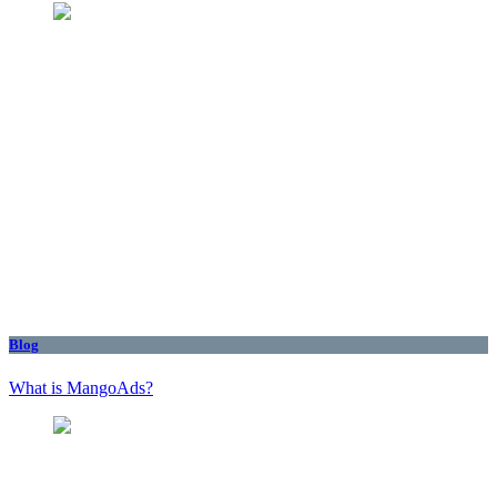
Blog
What is MangoAds?