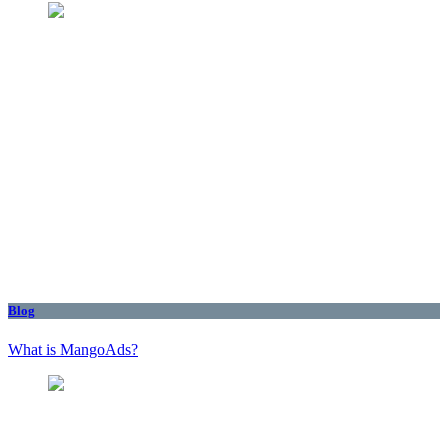
Blog
What is MangoAds?