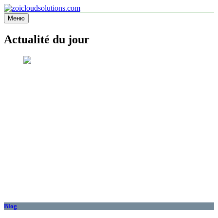
Перейти
к
Меню
zoicloudsolutions.com
содержимому
Actualité du jour
Blog