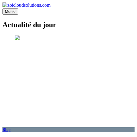
Перейти
к
Меню
zoicloudsolutions.com
содержимому
Actualité du jour
Blog