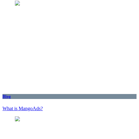
Blog
What is MangoAds?