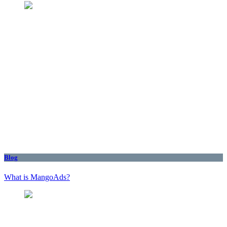
Blog
What is MangoAds?