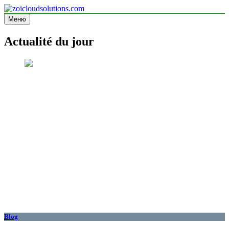
Перейти
к
Меню
zoicloudsolutions.com
содержимому
Actualité du jour
Blog