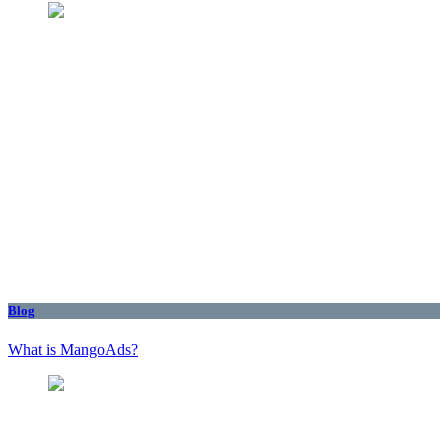
Blog
What is MangoAds?