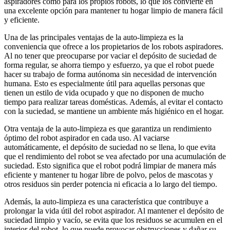
aspiradores como para los propios robots, lo que los convierte en
una excelente opción para mantener tu hogar limpio de manera fácil
y eficiente.
Una de las principales ventajas de la auto-limpieza es la
conveniencia que ofrece a los propietarios de los robots aspiradores.
Al no tener que preocuparse por vaciar el depósito de suciedad de
forma regular, se ahorra tiempo y esfuerzo, ya que el robot puede
hacer su trabajo de forma autónoma sin necesidad de intervención
humana. Esto es especialmente útil para aquellas personas que
tienen un estilo de vida ocupado y que no disponen de mucho
tiempo para realizar tareas domésticas. Además, al evitar el contacto
con la suciedad, se mantiene un ambiente más higiénico en el hogar.
Otra ventaja de la auto-limpieza es que garantiza un rendimiento
óptimo del robot aspirador en cada uso. Al vaciarse
automáticamente, el depósito de suciedad no se llena, lo que evita
que el rendimiento del robot se vea afectado por una acumulación de
suciedad. Esto significa que el robot podrá limpiar de manera más
eficiente y mantener tu hogar libre de polvo, pelos de mascotas y
otros residuos sin perder potencia ni eficacia a lo largo del tiempo.
Además, la auto-limpieza es una característica que contribuye a
prolongar la vida útil del robot aspirador. Al mantener el depósito de
suciedad limpio y vacío, se evita que los residuos se acumulen en el
interior del robot, lo que puede provocar obstrucciones y dañar su