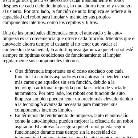
Esto significa que no es necesario vaciar manualmente el robot
después de cada ciclo de limpieza, lo que ahorra tiempo y esfuerzo
al usuario. Por otro lado, la función de auto-limpieza se refiere a la
capacidad del robot para limpiar y mantener sus propios
componentes internos, como los cepillos y filtros.
Una de las principales diferencias entre el autovacío y la auto-
limpieza es la conveniencia que ofrece cada función. Mientras que el
autovacío ahorra tiempo al usuario al no tener que vaciar el
contenedor de suciedad, la auto-limpieza garantiza que el robot esté
siempre en óptimas condiciones de funcionamiento al limpiar
regularmente sus componentes internos.
Otra diferencia importante es el costo asociado con cada
función. Los robots aspiradores con autovacío tienden a ser
más caros que aquellos sin esta función, debido a la
tecnología adicional requerida para la estación de vaciado
automático. Por otro lado, los robots con función de auto-
limpieza también pueden tener un precio más elevado debido
a la tecnología avanzada necesaria para mantener sus
componentes internos limpios.
En términos de rendimiento de limpieza, tanto el autovacío
como la auto-limpieza pueden mejorar la eficacia de un robot
aspirador. El autovacío asegura que el robot pueda seguir
funcionando durante más tiempo sin la necesidad de
intervención humana, mientras que la auto-limpieza garantiza