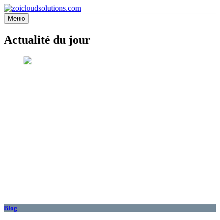
Перейти
к
Меню
zoicloudsolutions.com
содержимому
Actualité du jour
Blog